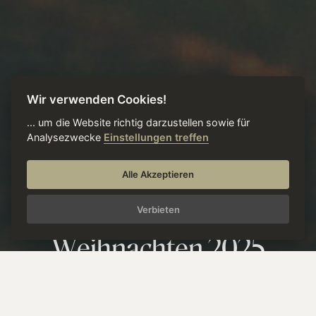
Wir verwenden Cookies!
... um die Website richtig darzustellen sowie für
Analysezwecke
Einstellungen treffen
Alle Akzeptieren
P
o
s
t
S
t
o
r
y
:
F
e
s
t
l
i
c
h
e
Verbieten
M
o
m
e
n
t
e
:
W
e
i
h
n
a
c
h
t
e
n
2
0
2
5
Story vom 24.12.2025