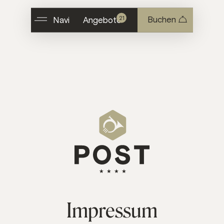
Buchen
21
Navi
Angebote
I
m
p
r
e
s
s
u
m