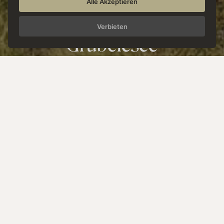
P
o
s
t
S
t
o
r
y
:
Alle Akzeptieren
G
ä
s
t
e
w
a
n
d
e
r
u
n
g
-
Verbieten
G
r
ü
b
e
l
e
s
e
e
Story vom 29.08.2024