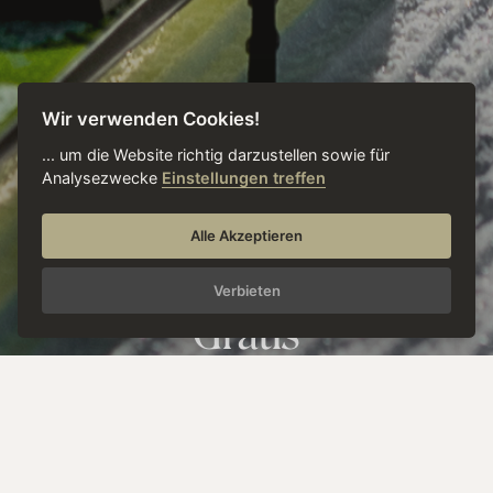
Wir verwenden Cookies!
... um die Website richtig darzustellen sowie für
Analysezwecke
Einstellungen treffen
Alle Akzeptieren
A
n
g
e
b
o
t
:
S
k
i
&
S
t
a
y
6
+
1
Verbieten
G
r
a
t
i
s
Post Package